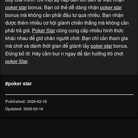
poker star
bonus. Bạn có thể dễ dàng nhận
poker star
bonus mà không cần phải đầu tư quá nhiều. Bạn nhận
được thêm nhiều cơ hội giành chiến thắng mà không cần
phải trả giá.
Poker Star
cũng cung cấp nhiều hình thức
khác nhau để giữ chân người chơi. Bạn chỉ cần tham gia
mà chơi và dành thời gian để giành lấy
poker star
bonus.
Đừng bỏ lỡ. Hãy cầm bur n ngay để tận hưởng trò chơi
poker Star
.
#poker star
Published: 2026-02-18
Updated: 2026-02-18