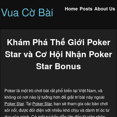
Vua Cờ Bài
Home
Posts
About Us
Khám Phá Thế Giới Poker
Star và Cơ Hội Nhận Poker
Star Bonus
Poker là một trò chơi bài rất phổ biến tại Việt Nam, và
không có nơi nào lý tưởng hơn để giải trí bài này ngoài
Poker Star
. Tại
Poker Star
, bạn sẽ tham gia các bàn chơi
sôi nổi, được đối diện với nhiều khó chịu và dành trí óc tư
duy của mình. Có một sự hấp dẫn lớn đến từ việc nhận